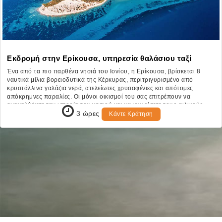
Εκδρομή στην Ερίκουσα, υπηρεσία θαλάσιου ταξί
Ένα από τα πιο παρθένα νησιά του Ιονίου, η Ερίκουσα, βρίσκεται 8
ναυτικά μίλια βορειοδυτικά της Κέρκυρας, περιτριγυρισμένο από
κρυστάλλινα γαλάζια νερά, ατελείωτες χρυσαφένιες και απότομες
απόκρημνες παραλίες. Οι μόνοι οικισμοί του σας επιτρέπουν να
ανακαλύψετε την ιστορία του νησιού και να γνωρίσετε τους φιλικούς
3 ώρες
ντόπιους -Τετάρτη 10:00 π.μ. έως 4:15 μ.μ και Κυριακή 10:00 π.μ. έως
Κάντε Κράτηση
4:15 μ.μ-